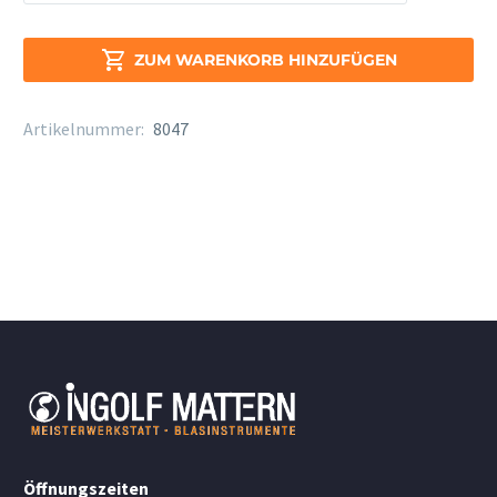
Royal
Böhm
Stärke

ZUM WARENKORB HINZUFÜGEN
1
Menge
Artikelnummer:
8047
Öffnungszeiten