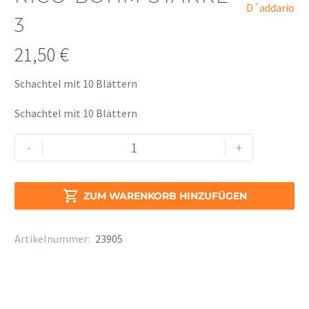
D´addario
3
21,50
€
Schachtel mit 10 Blättern
Schachtel mit 10 Blättern
Rico
Alternative:
-
+
Böhm
Stärke
3

ZUM WARENKORB HINZUFÜGEN
Menge
Artikelnummer:
23905