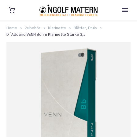
Home
Zubehör
Klarinette
Blätter, Etuis
D´Addario VENN Böhm Klarinette Stärke 3,5