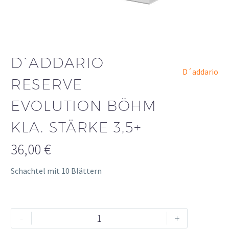
D`ADDARIO
D´addario
RESERVE
EVOLUTION BÖHM
KLA. STÄRKE 3,5+
36,00
€
Schachtel mit 10 Blättern
D`ADDARIO
Alternative:
-
+
Reserve