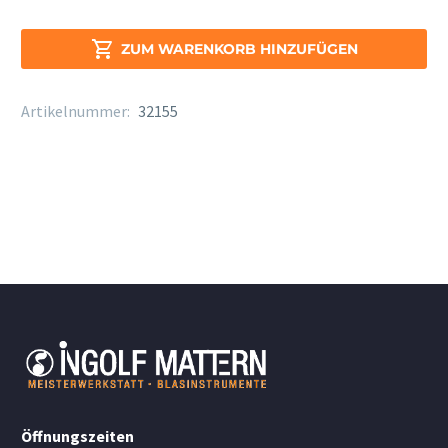
Evolution
Böhm

ZUM WARENKORB HINZUFÜGEN
Kla.
Stärke
Artikelnummer:
32155
3,5+
Menge
Öffnungszeiten