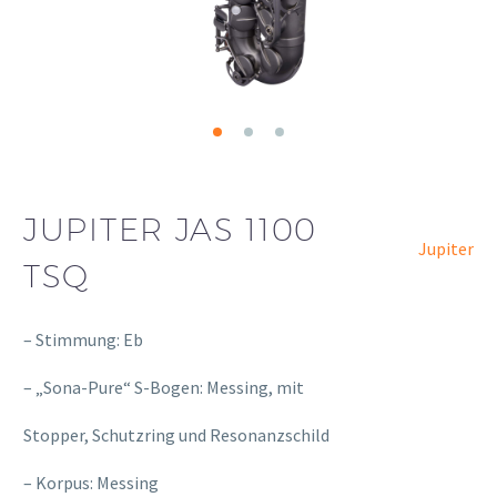
JUPITER JAS 1100
Jupiter
TSQ
– Stimmung: Eb
– „Sona-Pure“ S-Bogen: Messing, mit
osteopathe-nyon-cabinet-monney
Stopper, Schutzring und Resonanzschild
– Korpus: Messing