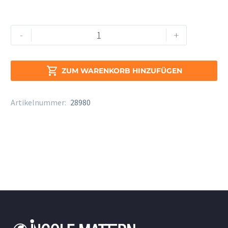
Jupiter
Alternative:
-
+
JFL
700WRE
C-

ZUM WARENKORB HINZUFÜGEN
Loop
Ringkl.
Artikelnummer:
28980
Menge