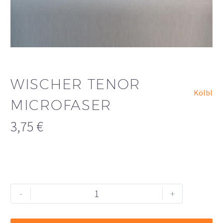
WISCHER TENOR
Kölbl
MICROFASER
3,75
€
Wischer
Alternative:
-
+
Tenor
Microfaser