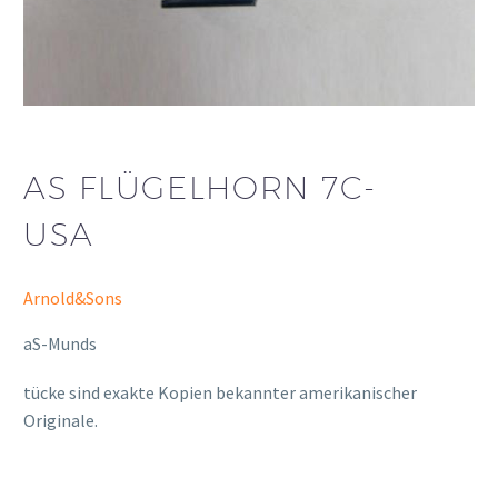
AS FLÜGELHORN 7C-
USA
Arnold&Sons
aS-Munds
osteopathe-nyon-cabinet-monney
tücke sind exakte Kopien bekannter amerikanischer
Originale.