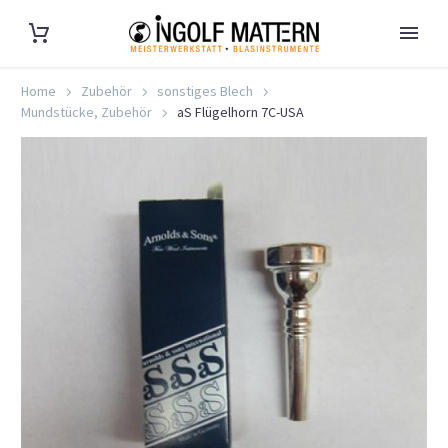
Home
Zubehör
sonstiges Blech
Mundstücke, Zubehör
aS Flügelhorn 7C-USA