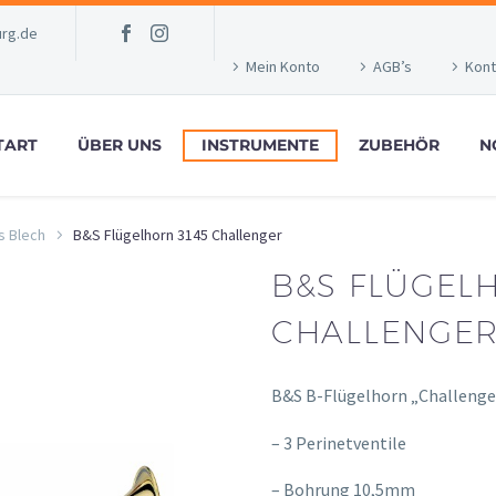
rg.de
Mein Konto
AGB’s
Kont
TART
ÜBER UNS
INSTRUMENTE
ZUBEHÖR
N
s Blech
B&S Flügelhorn 3145 Challenger
B&S FLÜGELH
CHALLENGE
B&S B-Flügelhorn „Challenge
– 3 Perinetventile
– Bohrung 10,5mm