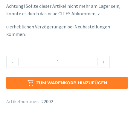
Achtung! Sollte dieser Artikel nicht mehr am Lager sein,
könnte es durch das neue CITES Abkommen, z
osteopathe-nyon-cabinet-monney
u erheblichen Verzögerungen bei Neubestellungen
kommen.
Yamaha
Alternative:
-
+
YPC
-
62

ZUM WARENKORB HINZUFÜGEN
R
Menge
Artikelnummer:
22002