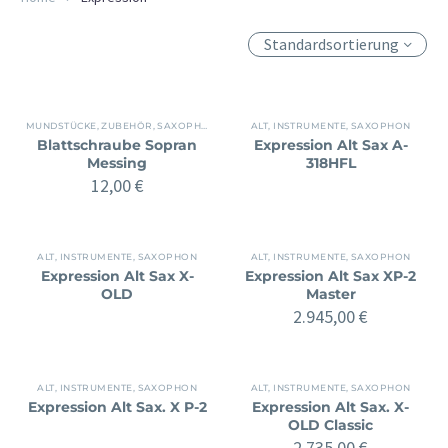
Standardsortierung
MUNDSTÜCKE, ZUBEHÖR
,
SAXOPHON
,
ZUBEHÖR
ALT
,
INSTRUMENTE
,
SAXOPHON
Blattschraube Sopran
Expression Alt Sax A-
Messing
318HFL
12,00
€
ALT
,
INSTRUMENTE
,
SAXOPHON
ALT
,
INSTRUMENTE
,
SAXOPHON
Expression Alt Sax X-
Expression Alt Sax XP-2
OLD
Master
2.945,00
€
ALT
,
INSTRUMENTE
,
SAXOPHON
ALT
,
INSTRUMENTE
,
SAXOPHON
Expression Alt Sax. X P-2
Expression Alt Sax. X-
OLD Classic
2.735,00
€