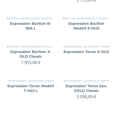
BARITON
,
INSTRUMENTE
,
SAXOPHON
BARITON
,
INSTRUMENTE
,
SAXOPHON
Expression Bariton B-
Expression Bariton
506 L
Modell X-OLD
BARITON
,
INSTRUMENTE
,
SAXOPHON
INSTRUMENTE
,
SAXOPHON
,
TENOR
Expression Bariton X-
Expression Tenor X-OLD
OLD Classic
7.935,00
€
INSTRUMENTE
,
SAXOPHON
,
TENOR
INSTRUMENTE
,
SAXOPHON
,
TENOR
Expression Tenor Modell
Expression Tenor Sax.
T-402 L
XOLD Classic
3.090,00
€