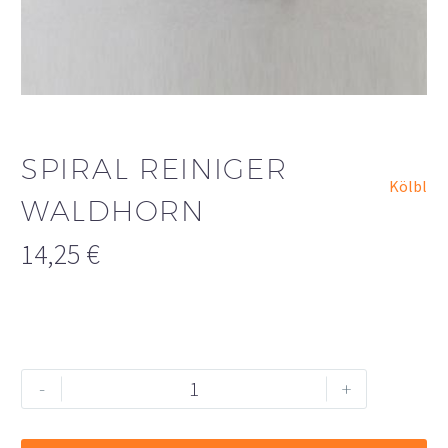
SPIRAL REINIGER
Kölbl
WALDHORN
14,25
€
Spiral
Alternative:
-
+
Reiniger
Waldhorn