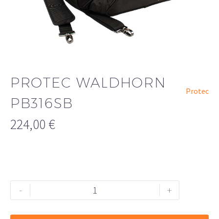
PROTEC WALDHORN
Protec
PB316SB
224,00
€
PROTEC
Alternative:
-
+
Waldhorn
PB316SB