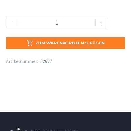
Yamaha
Alternative:
-
+
Waldhorn
HR-
32C4

ZUM WARENKORB HINZUFÜGEN
Menge
Artikelnummer:
32607