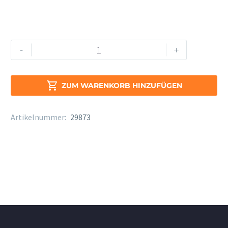
Yamaha
Alternative:
-
+
Trompete
14B4
Menge

ZUM WARENKORB HINZUFÜGEN
Artikelnummer:
29873