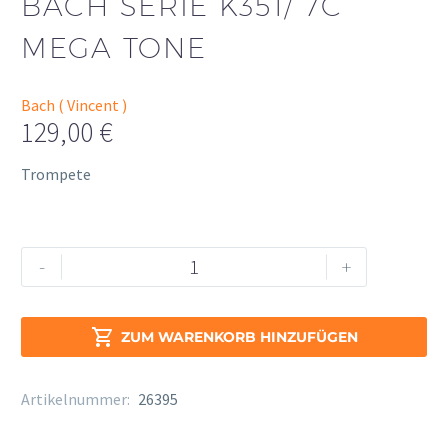
BACH SERIE K351/ 7C
MEGA TONE
Bach ( Vincent )
129,00
€
Trompete
Bach
Alternative:
-
+
Serie
K351/
7C

ZUM WARENKORB HINZUFÜGEN
Mega
Tone
Artikelnummer:
26395
Menge