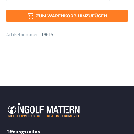
K+M
Trompete
15210

ZUM WARENKORB HINZUFÜGEN
3-
Fuß
Artikelnummer:
19615
Menge
Öffnungszeiten