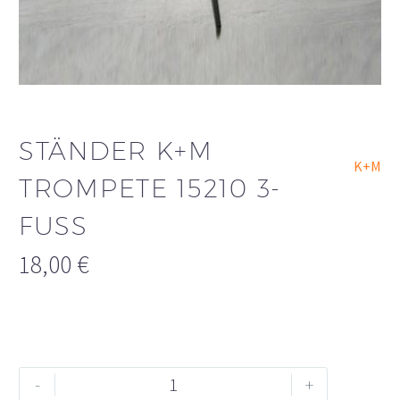
STÄNDER K+M
K+M
TROMPETE 15210 3-
FUSS
18,00
€
Ständer
Alternative:
-
+