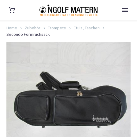
Home
Zubehör
Trompete
Etuis, Taschen
Secondo Formrucksack