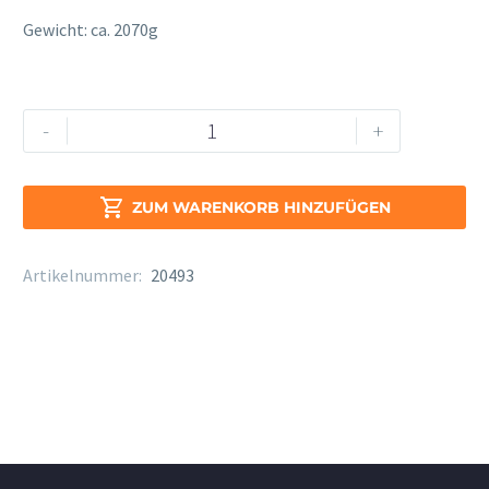
Gewicht: ca. 2070g
Secondo
Alternative:
-
+
Formrucksack
Menge

ZUM WARENKORB HINZUFÜGEN
Artikelnummer:
20493