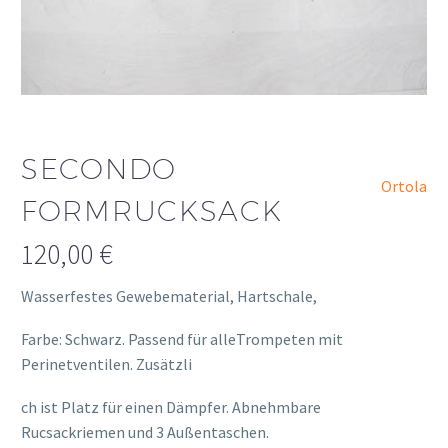
SECONDO
Ortola
FORMRUCKSACK
120,00
€
Wasserfestes Gewebematerial, Hartschale,
Farbe: Schwarz. Passend für alleTrompeten mit
Perinetventilen. Zusätzli
osteopathe-nyon-cabinet-monney
ch ist Platz für einen Dämpfer. Abnehmbare
Rucsackriemen und 3 Außentaschen.