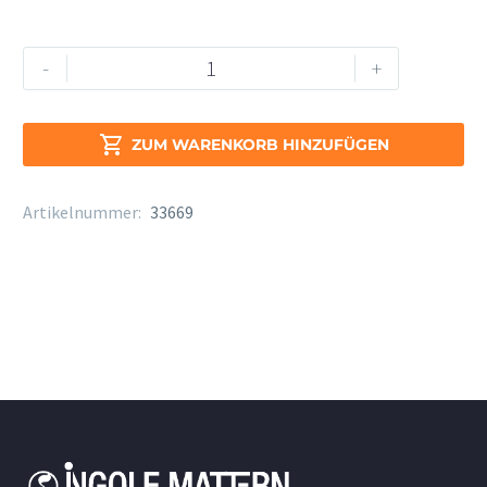
Etui
Alternative:
-
+
soundwear
Euphonium
Protector

ZUM WARENKORB HINZUFÜGEN
schwarz
Menge
Artikelnummer:
33669