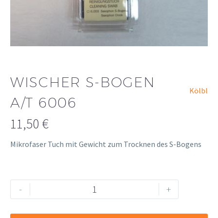
WISCHER S-BOGEN
Kölbl
A/T 6006
11,50
€
Mikrofaser Tuch mit Gewicht zum Trocknen des S-Bogens
Wischer
Alternative:
-
+
S-
Bogen