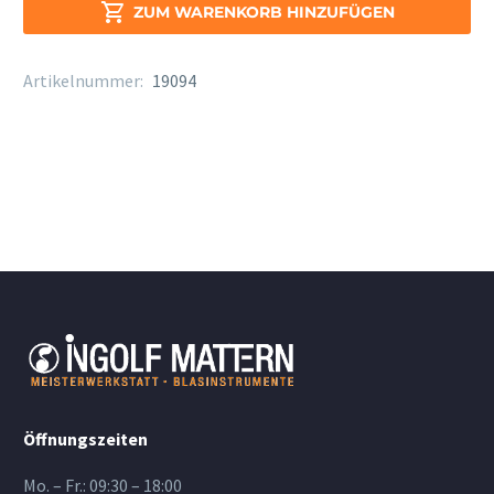
A/T

ZUM WARENKORB HINZUFÜGEN
6006
Menge
Artikelnummer:
19094
Öffnungszeiten
Mo. – Fr.: 09:30 – 18:00