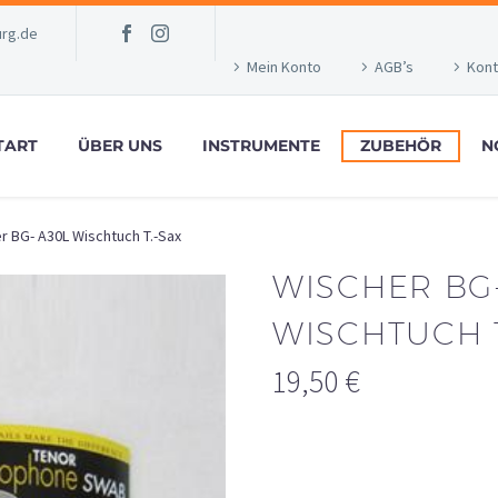
rg.de
Mein Konto
AGB’s
Kont
TART
ÜBER UNS
INSTRUMENTE
ZUBEHÖR
N
r BG- A30L Wischtuch T.-Sax
WISCHER BG-
WISCHTUCH T
19,50
€