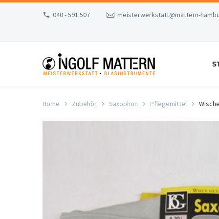
040 - 591 507
meisterwerkstatt@mattern-hambu
S
Home
Zubehör
Saxophon
Pflegemittel
Wische