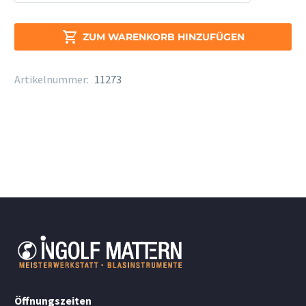
V16M
Alto
Menge

ZUM WARENKORB HINZUFÜGEN
Artikelnummer:
11273
Öffnungszeiten