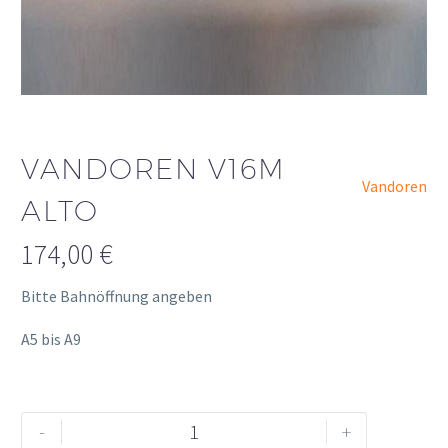
VANDOREN V16M
Vandoren
ALTO
174,00
€
Bitte Bahnöffnung angeben
A5 bis A9
Vandoren
Alternative:
-
+