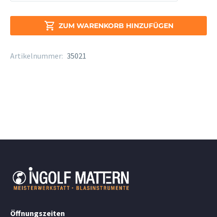
Optimum
Alt
Sax.

ZUM WARENKORB HINZUFÜGEN
AL
5
Artikelnummer:
35021
Menge
Öffnungszeiten