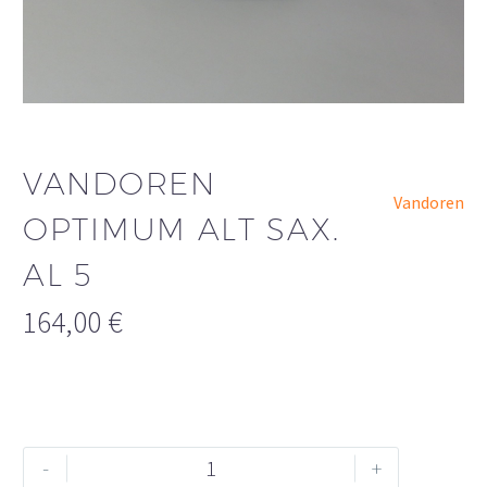
VANDOREN
Vandoren
OPTIMUM ALT SAX.
AL 5
164,00
€
Vandoren
Alternative:
-
+