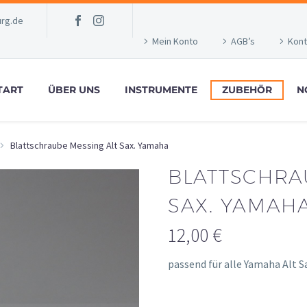
rg.de
Mein Konto
AGB’s
Kont
TART
ÜBER UNS
INSTRUMENTE
ZUBEHÖR
N
Blattschraube Messing Alt Sax. Yamaha
BLATTSCHRA
SAX. YAMAH
12,00
€
passend für alle Yamaha Alt S