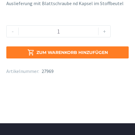
Auslieferung mit Blattschraube nd Kapsel im Stoffbeutel
AW-
Alternative:
-
+
Metro
Alt
Sax.

ZUM WARENKORB HINZUFÜGEN
Menge
Artikelnummer:
27969