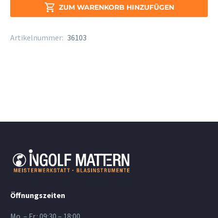
Sax.

ZUM WARENKORB HINZUFÜGEN
Vibe
Menge
Artikelnummer:
36103
Öffnungszeiten
Mo. – Fr.: 09:30 – 18:00