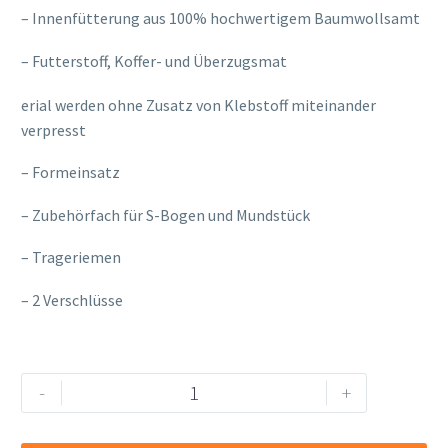
– Innenfütterung aus 100% hochwertigem Baumwollsamt
– Futterstoff, Koffer- und Überzugsmat
osteopathe-nyon-cabinet-monney
erial werden ohne Zusatz von Klebstoff miteinander
verpresst
– Formeinsatz
– Zubehörfach für S-Bogen und Mundstück
– Trageriemen
– 2 Verschlüsse
Winter
Alternative:
-
+
Greenline
Tenor