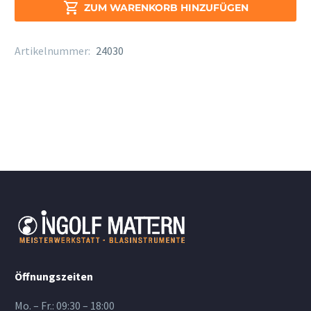
Alt

ZUM WARENKORB HINZUFÜGEN
Sax.
Stärke
Artikelnummer:
24030
3
Menge
Öffnungszeiten
Mo. – Fr.: 09:30 – 18:00