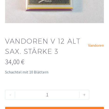
VANDOREN V 12 ALT
Vandoren
SAX. STÄRKE 3
34,00
€
Schachtel mit 10 Blättern
Vandoren
Alternative:
-
+
V
12