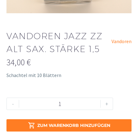
VANDOREN JAZZ ZZ
Vandoren
ALT SAX. STÄRKE 1,5
34,00
€
Schachtel mit 10 Blättern
Vandoren
Alternative:
-
+
Jazz
ZZ
Alt

ZUM WARENKORB HINZUFÜGEN
Sax.