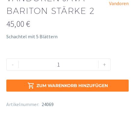
Vandoren
BARITON STÄRKE 2
45,00
€
Schachtel mit 5 Blättern
Vandoren
Alternative:
-
+
Java
Bariton
Stärke

ZUM WARENKORB HINZUFÜGEN
2
Menge
Artikelnummer:
24069