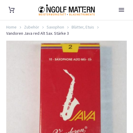
Home
Zubehör
Saxophon
Blätter, Etuis
Vandoren Java red Alt Sax. Stärke 3