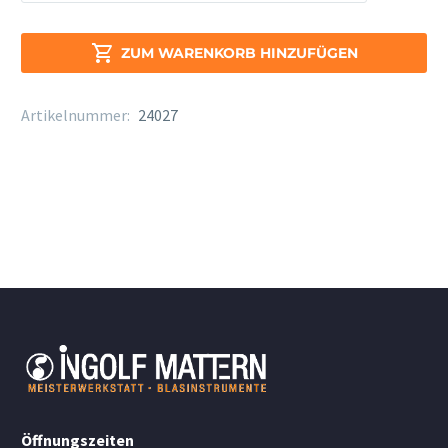
Java
red
Alt

ZUM WARENKORB HINZUFÜGEN
Sax.
Stärke
Artikelnummer:
24027
3
Menge
Öffnungszeiten