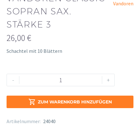
Vandoren
SOPRAN SAX.
STÄRKE 3
26,00
€
Schachtel mit 10 Blättern
Vandoren
Alternative:
-
+
Classic
Sopran
Sax.

ZUM WARENKORB HINZUFÜGEN
Stärke
3
Artikelnummer:
24040
Menge