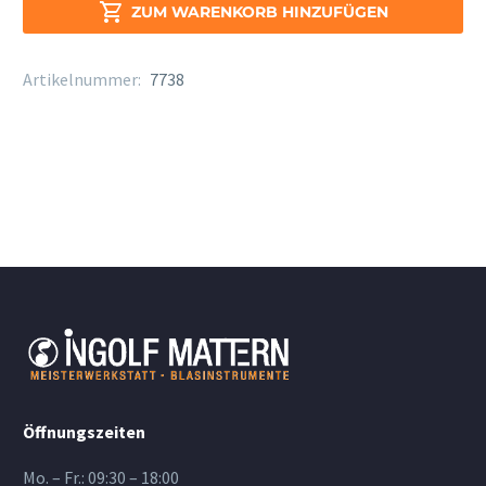
Sax.

ZUM WARENKORB HINZUFÜGEN
Stärke
1,5
Artikelnummer:
7738
Menge
Öffnungszeiten
Mo. – Fr.: 09:30 – 18:00