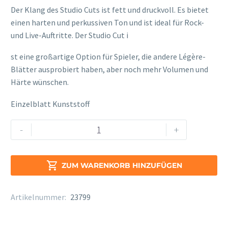
Der Klang des Studio Cuts ist fett und druckvoll. Es bietet
einen harten und perkussiven Ton und ist ideal für Rock-
und Live-Auftritte. Der Studio Cut i
relaisvih12
st eine großartige Option für Spieler, die andere Légère-
Blätter ausprobiert haben, aber noch mehr Volumen und
Härte wünschen.
Einzelblatt Kunststoff
Legere
Alternative:
-
+
Studio
Cut
Alt

ZUM WARENKORB HINZUFÜGEN
Sax.
Stärke
Artikelnummer:
23799
2
3/4
Menge