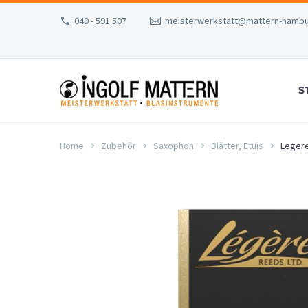
040 - 591 507
meisterwerkstatt@mattern-hambu
S
Home
Zubehör
Saxophon
Blätter, Etuis
Legere