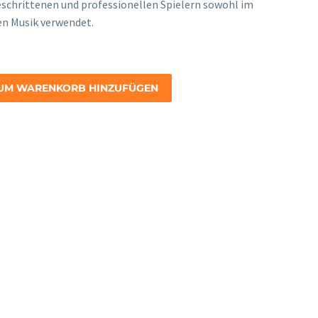
onney
eschrittenen und professionellen Spielern sowohl im
hen Musik verwendet.
UM WARENKORB HINZUFÜGEN