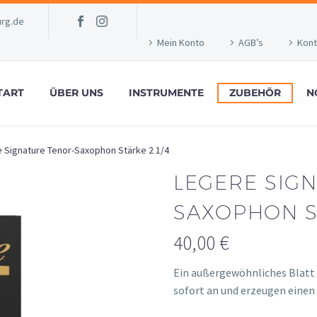
rg.de
Mein Konto
AGB’s
Kont
TART
ÜBER UNS
INSTRUMENTE
ZUBEHÖR
N
 Signature Tenor-Saxophon Stärke 2 1/4
LEGERE SIG
SAXOPHON ST
40,00
€
Ein außergewöhnliches Blatt f
sofort an und erzeugen einen