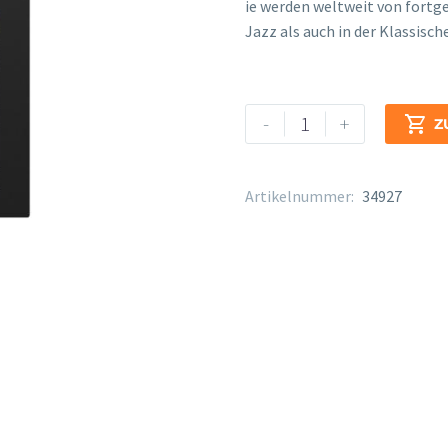
osteopathe-nyon-cabinet-m
ie werden weltweit von fortg
Jazz als auch in der Klassisc
Legere
Alternative:
-
+

Z
Signature
Tenor-
Saxophon
Artikelnummer:
34927
Stärke
2
1/4
Menge