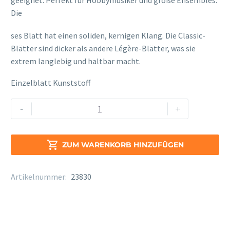
geeignet. Perfekt für Hobbymusiker und große Ensembles.
Die
osteopathe-nyon-cabinet-monney
ses Blatt hat einen soliden, kernigen Klang. Die Classic-
Blätter sind dicker als andere Légère-Blätter, was sie
extrem langlebig und haltbar macht.
Einzelblatt Kunststoff
Legere
Alternative:
-
+
Classic
Tenor
Sax

ZUM WARENKORB HINZUFÜGEN
Stärke
3
Artikelnummer:
23830
Menge