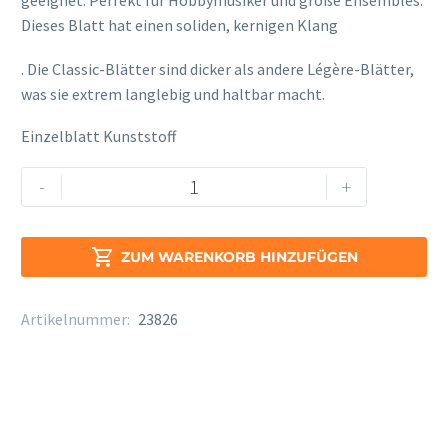
geeignet. Perfekt für Hobbymusiker und große Ensembles.
Dieses Blatt hat einen soliden, kernigen Klang
osteopathe-nyon-cabinet-monney
. Die Classic-Blätter sind dicker als andere Légère-Blätter,
was sie extrem langlebig und haltbar macht.
Einzelblatt Kunststoff
Legere
Alternative:
-
+
Classic
Tenor
Sax

ZUM WARENKORB HINZUFÜGEN
Stärke
2
Artikelnummer:
23826
Menge