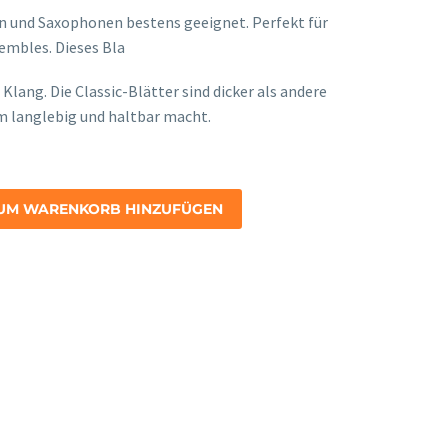
en und Saxophonen bestens geeignet. Perfekt für
mbles. Dieses Bla
onney
 Klang. Die Classic-Blätter sind dicker als andere
em langlebig und haltbar macht.
UM WARENKORB HINZUFÜGEN