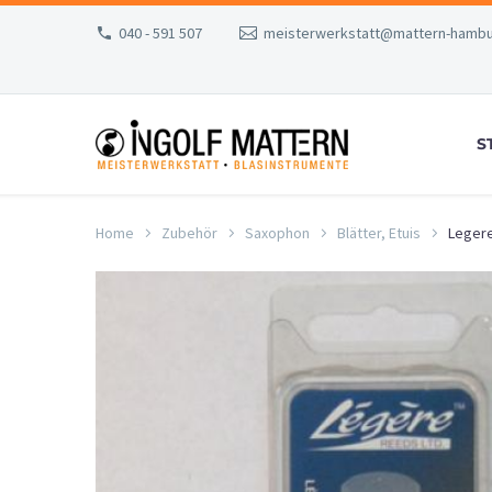
040 - 591 507
meisterwerkstatt@mattern-hambu
S
Home
Zubehör
Saxophon
Blätter, Etuis
Legere