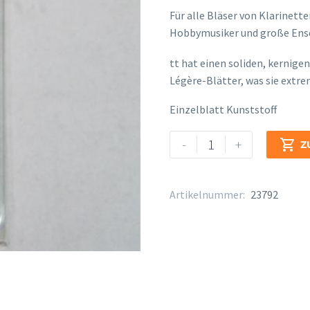
Für alle Bläser von Klarinett
Hobbymusiker und große Ense
osteopathe-nyon-cabinet-m
tt hat einen soliden, kernigen
Légère-Blätter, was sie extr
Einzelblatt Kunststoff
Legere
Alternative:
-
+

Z
Classic
Alt
Sax.
Artikelnummer:
23792
Stärke
2
1/2
Menge