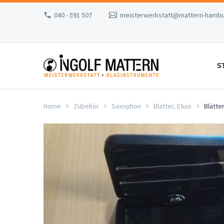
040 - 591 507
meisterwerkstatt@mattern-hambu
S
Home
Zubehör
Saxophon
Blätter, Etuis
Blätte