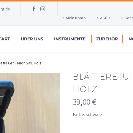
rg.de
Mein Konto
AGB’s
Kont
TART
ÜBER UNS
INSTRUMENTE
ZUBEHÖR
N
retui 6er Tenor Sax. Holz
BLÄTTERETUI
HOLZ
39,00
€
Farbe: schwarz