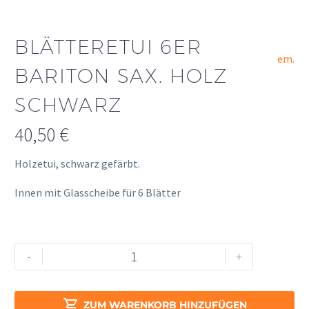
BLÄTTERETUI 6ER
em.
BARITON SAX. HOLZ
SCHWARZ
40,50
€
Holzetui, schwarz gefärbt.
Innen mit Glasscheibe für 6 Blätter
Blätteretui
Alternative:
-
+
6er
Bariton
Sax.

ZUM WARENKORB HINZUFÜGEN