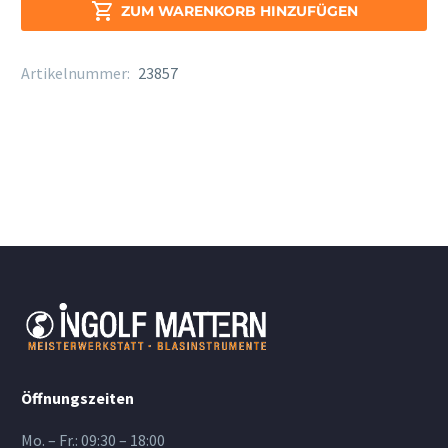
T-

ZUM WARENKORB HINZUFÜGEN
Sax
Stärke
Artikelnummer:
23857
3,5
Menge
Öffnungszeiten
Mo. – Fr.: 09:30 – 18:00