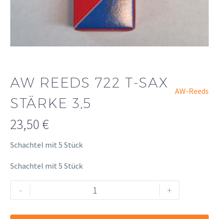
AW REEDS 722 T-SAX
AW-Reeds
STÄRKE 3,5
23,50
€
Schachtel mit 5 Stück
Schachtel mit 5 Stück
AW
Alternative:
-
+
Reeds
722