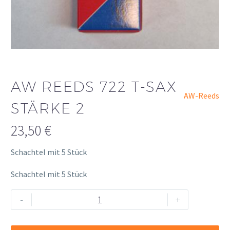
AW REEDS 722 T-SAX
AW-Reeds
STÄRKE 2
23,50
€
Schachtel mit 5 Stück
Schachtel mit 5 Stück
AW
Alternative:
-
+
Reeds
722