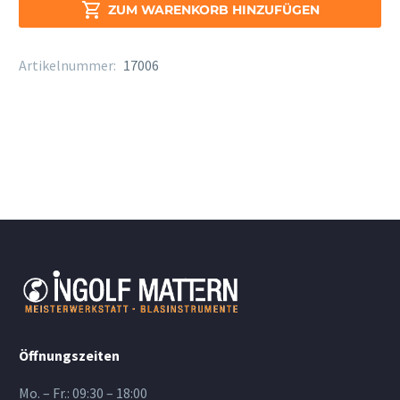
T-

ZUM WARENKORB HINZUFÜGEN
Sax
Stärke
Artikelnummer:
17006
2
Menge
Öffnungszeiten
Mo. – Fr.: 09:30 – 18:00