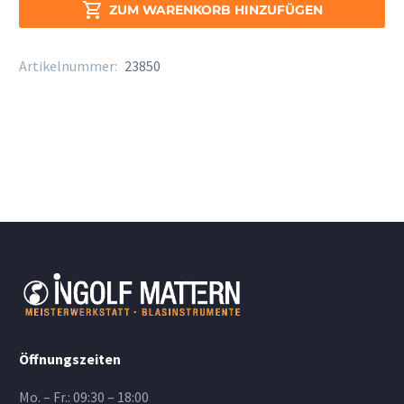
Alt

ZUM WARENKORB HINZUFÜGEN
Sax.
Stärke
Artikelnummer:
23850
3,5
Menge
Öffnungszeiten
Mo. – Fr.: 09:30 – 18:00