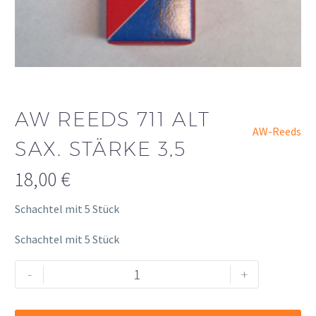
AW REEDS 711 ALT
AW-Reeds
SAX. STÄRKE 3,5
18,00
€
Schachtel mit 5 Stück
Schachtel mit 5 Stück
AW
Alternative:
-
+
Reeds
711