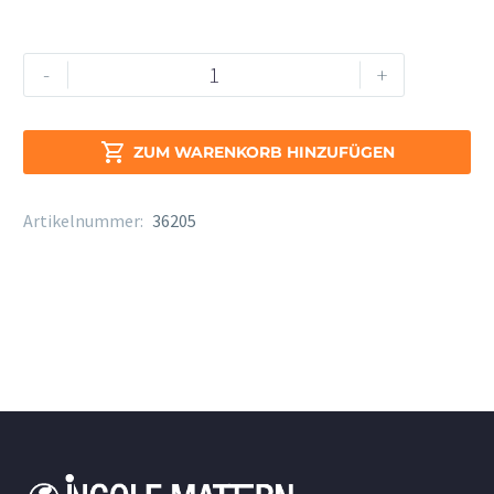
Tragegurt
Alternative:
-
+
Neotech
Super
Harness

ZUM WARENKORB HINZUFÜGEN
regular
Menge
Artikelnummer:
36205