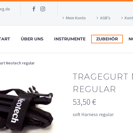
rg.de
Mein Konto
AGB’s
Kont
TART
ÜBER UNS
INSTRUMENTE
ZUBEHÖR
N
urt Neotech regular
TRAGEGURT
REGULAR
53,50
€
soft Harness regular