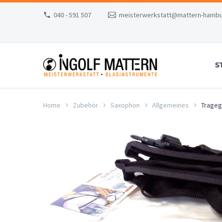
040 - 591 507
meisterwerkstatt@mattern-hambu
S
Home
Zubehör
Saxophon
Allgemeines
Trageg