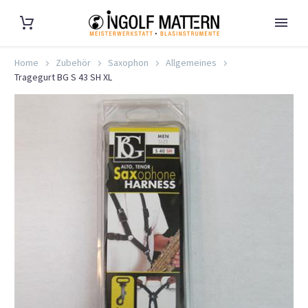
Home
Zubehör
Saxophon
Allgemeines
Tragegurt BG S 43 SH XL