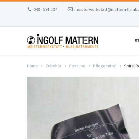
040 - 591 507
meisterwerkstatt@mattern-hambu
S
Home
Zubehör
Posaune
Pflegemittel
Spiral 