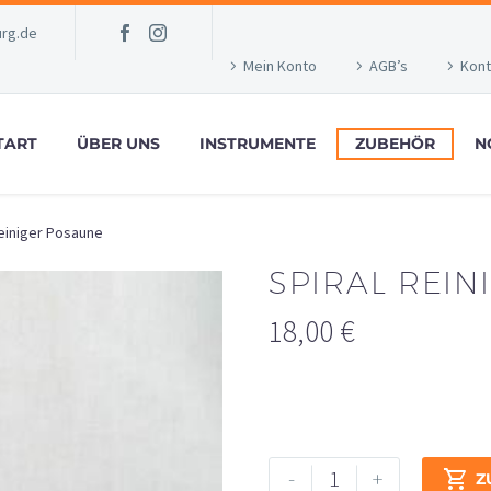
rg.de
Mein Konto
AGB’s
Kont
TART
ÜBER UNS
INSTRUMENTE
ZUBEHÖR
N
Reiniger Posaune
SPIRAL REI
18,00
€
Spiral
Alternative:
-
+

Z