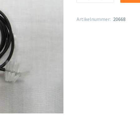
Reiniger
Posaune
Menge
Artikelnummer:
20668