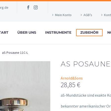
rg.de
Mein Konto
AGB’s
Kont
TART
ÜBER UNS
INSTRUMENTE
ZUBEHÖR
N
aS Posaune 11C-L
AS POSAUNE 
Arnold&Sons
28,85
€
aS-Mundstücke sind exakte K
osteopathe-nyon-cabinet-m
bekannter amerikanischer Ori