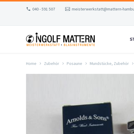
040 - 591 507
meisterwerkstatt@mattern-hambu
S
Home
Zubehör
Posaune
Mundstücke, Zubehör