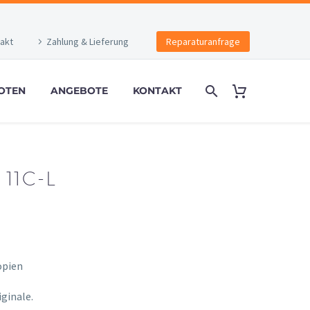
akt
Zahlung & Lieferung
Reparaturanfrage
OTEN
ANGEBOTE
KONTAKT
11C-L
opien
onney
ginale.