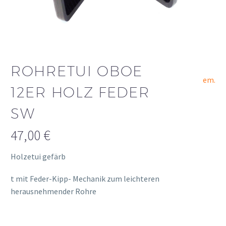
ROHRETUI OBOE
em.
12ER HOLZ FEDER
SW
47,00
€
Holzetui gefärb
osteopathe-nyon-cabinet-monney
t mit Feder-Kipp- Mechanik zum leichteren
herausnehmender Rohre