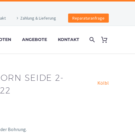
akt
Zahlung & Lieferung
Reparaturanfrage
OTEN
ANGEBOTE
KONTAKT
ORN SEIDE 2-
Kölbl
922
onney
 der Bohrung.