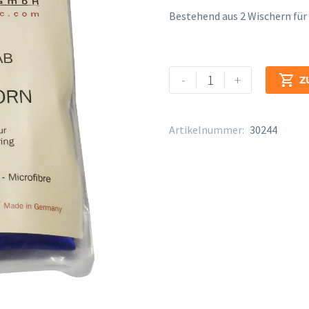
Bestehend aus 2 Wischern für
Wischer
Alternative:
-
+

Z
E.Horn
Seide
2-
Artikelnummer:
30244
teilig
Nr.
6922
Menge