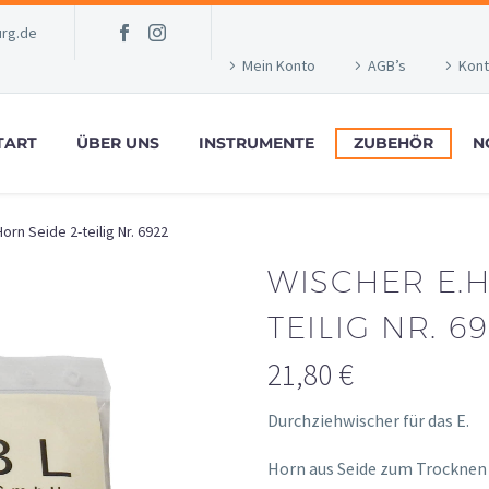
rg.de
Mein Konto
AGB’s
Kont
TART
ÜBER UNS
INSTRUMENTE
ZUBEHÖR
N
orn Seide 2-teilig Nr. 6922
WISCHER E.H
TEILIG NR. 6
21,80
€
Durchziehwischer für das E.
osteopathe-nyon-cabinet-m
Horn aus Seide zum Trocknen