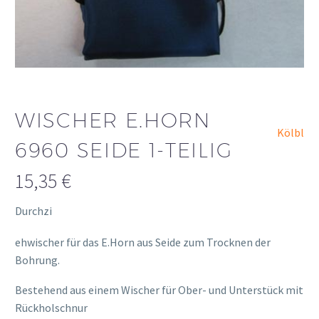
WISCHER E.HORN
Kölbl
6960 SEIDE 1-TEILIG
15,35
€
Durchzi
osteopathe-nyon-cabinet-monney
ehwischer für das E.Horn aus Seide zum Trocknen der
Bohrung.
Bestehend aus einem Wischer für Ober- und Unterstück mit
Rückholschnur